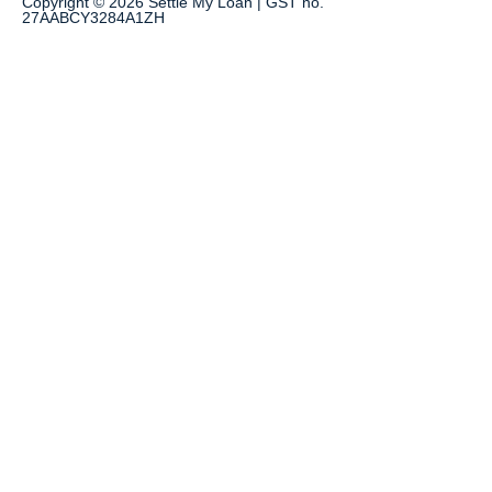
Copyright © 2026 Settle My Loan | GST no.
27AABCY3284A1ZH